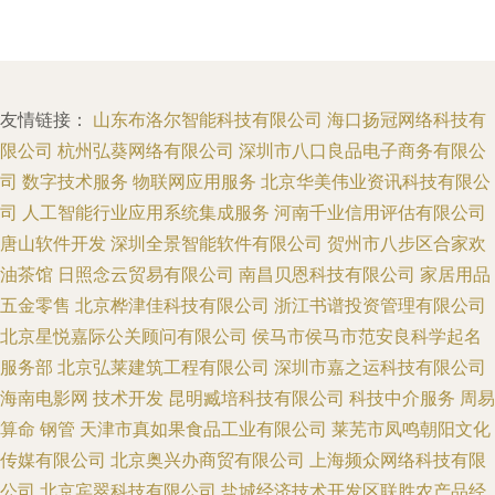
友情链接：
山东布洛尔智能科技有限公司
海口扬冠网络科技有
限公司
杭州弘葵网络有限公司
深圳市八口良品电子商务有限公
司
数字技术服务
物联网应用服务
北京华美伟业资讯科技有限公
司
人工智能行业应用系统集成服务
河南千业信用评估有限公司
唐山软件开发
深圳全景智能软件有限公司
贺州市八步区合家欢
油茶馆
日照念云贸易有限公司
南昌贝恩科技有限公司
家居用品
五金零售
北京桦津佳科技有限公司
浙江书谱投资管理有限公司
北京星悦嘉际公关顾问有限公司
侯马市侯马市范安良科学起名
服务部
北京弘莱建筑工程有限公司
深圳市嘉之运科技有限公司
海南电影网
技术开发
昆明臧培科技有限公司
科技中介服务
周易
算命
钢管
天津市真如果食品工业有限公司
莱芜市凤鸣朝阳文化
传媒有限公司
北京奥兴办商贸有限公司
上海频众网络科技有限
公司
北京宾翠科技有限公司
盐城经济技术开发区联胜农产品经