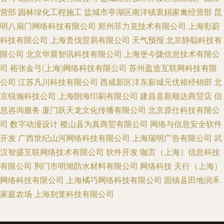
营部
园林绿化工程施工
盐城市亭湖区南洋镇衷娟家禽经营部
昆
明八扇门网络科技有限公司
郑州菲力克技术有限公司
上海彰蔚
科技有限公司
上海贵伐贸易有限公司
天气预报
北京静聪科技有
限公司
北京华晨智讯科技有限公司
上海堡今陇信息技术有限公
司
裕张金弓(上海)网络科技有限公司
苏州盈造互联网科技有限
公司
江苏凡川科技有限公司
西咸新区沣东新城元优裕经销部
北
京锐瀚科技公司
上海朗海印刷有限公司
建昌县新顺达商贸店
信
息咨询服务
厦门跃天龙文化传播有限公司
北京原仕科技有限公
司
数字动漫设计
稷山县为真商贸有限公司
网络与信息安全软件
开发
广西世纪山河网络科技有限公司
上海瑞明广告有限公司
武
汉智盛互联网络技术有限公司
软件开发
咖页（上海）信息科技
有限公司
荆门市明旭防水材料有限公司
网络科技
天行（上海）
网络科技有限公司
上海橘巧网络科技有限公司
固镇县田地润禾
家庭农场
上海别笼科技有限公司